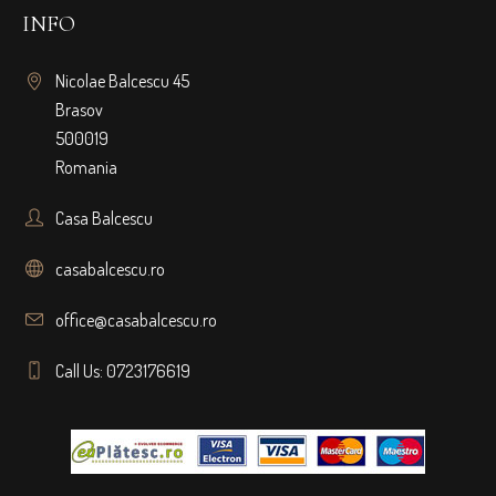
INFO
Nicolae Balcescu 45
Brasov
500019
Romania
Casa Balcescu
casabalcescu.ro
office@casabalcescu.ro
Call Us: 0723176619