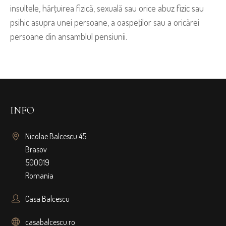
insultele, hărţuirea fizică, sexuală sau orice abuz fizic sau
psihic asupra unei persoane, a oaspeţilor sau a oricărei
persoane din ansamblul pensiunii.
INFO
Nicolae Balcescu 45
Brasov
500019
Romania
Casa Balcescu
casabalcescu.ro