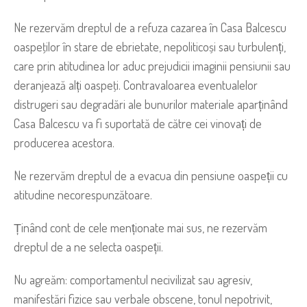
Ne rezervăm dreptul de a refuza cazarea în Casa Balcescu
oaspeţilor în stare de ebrietate, nepoliticoși sau turbulenți,
care prin atitudinea lor aduc prejudicii imaginii pensiunii sau
deranjează alți oaspeţi. Contravaloarea eventualelor
distrugeri sau degradări ale bunurilor materiale aparținând
Casa Balcescu va fi suportată de către cei vinovați de
producerea acestora.
Ne rezervăm dreptul de a evacua din pensiune oaspeții cu
atitudine necorespunzătoare.
Ținând cont de cele menționate mai sus, ne rezervăm
dreptul de a ne selecta oaspeții.
Nu agreăm: comportamentul necivilizat sau agresiv,
manifestări fizice sau verbale obscene, tonul nepotrivit,