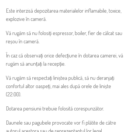
Este interzisă depozitarea materialelor inflamabile, toxice,
explozive în cameră.
Vă rugăm să nu folosiți espressor, boiler, fier de călcat sau
reșou în cameră.
În caz că observați orice defecțiune în dotarea camerei, vă
rugăm să anunțați la recepție.
Vă rugăm să respectați liniștea publică, să nu deranjați
confortul altor oaspeți, mai ales după orele de liniște
(22:00).
Dotarea pensiunii trebuie folosită corespunzător.
Daunele sau pagubele provocate vor fi plătite de către
autorul acestora sau de reprezentantul lor legal.