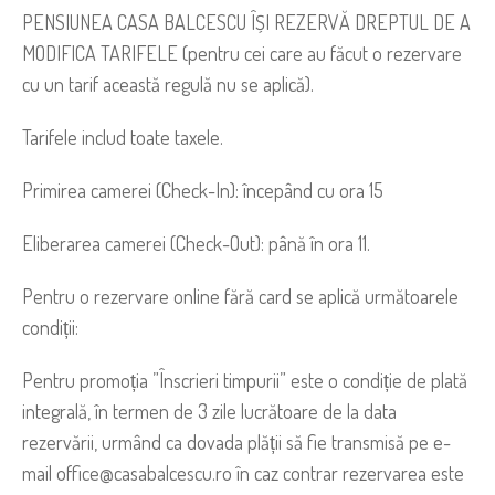
PENSIUNEA CASA BALCESCU ÎȘI REZERVĂ DREPTUL DE A
MODIFICA TARIFELE (pentru cei care au făcut o rezervare
cu un tarif această regulă nu se aplică).
Tarifele includ toate taxele.
Primirea camerei (Check-In): începând cu ora 15
Eliberarea camerei (Check-Out): până în ora 11.
Pentru o rezervare online fără card se aplică următoarele
condiții:
Pentru promoția ”Înscrieri timpurii” este o condiție de plată
integrală, în termen de 3 zile lucrătoare de la data
rezervării, urmând ca dovada plății să fie transmisă pe e-
mail office@casabalcescu.ro în caz contrar rezervarea este